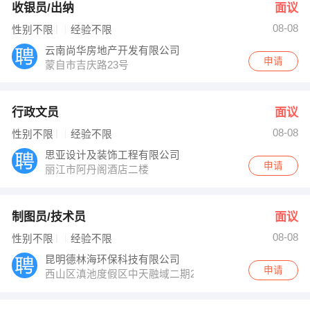
收银员/出纳
面议
08-08
性别不限
经验不限
云南尚华房地产开发有限公司
申请
蒙自市吉庆路23号
行政文员
面议
08-08
性别不限
经验不限
思亚设计及装饰工程有限公司
申请
丽江市阿丹阁酒店二楼
制图员/技术员
面议
08-08
性别不限
经验不限
昆明德林海环保科技有限公司
申请
西山区滇池度假区中天融域二期24栋一单元702室