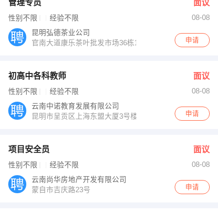
管理专员
面议
08-08
性别不限
经验不限
昆明弘德茶业公司
申请
官南大道康乐茶叶批发市场36栋15号
初高中各科教师
面议
08-08
性别不限
经验不限
云南中诺教育发展有限公司
申请
昆明市呈贡区上海东盟大厦3号楼9层
项目安全员
面议
08-08
性别不限
经验不限
云南尚华房地产开发有限公司
申请
蒙自市吉庆路23号