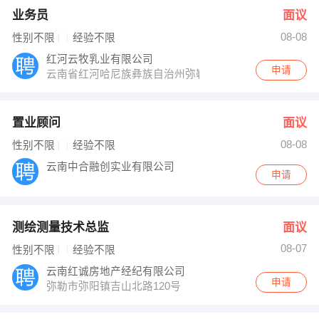
业务员
面议
08-08
性别不限
经验不限
红河云牧乳业有限公司
申请
云南省红河哈尼族彝族自治州弥勒市弥阳镇工业园区食品
置业顾问
面议
08-08
性别不限
经验不限
云南中合融创实业有限公司
申请
测绘测量技术总监
面议
08-07
性别不限
经验不限
云南红诚房地产经纪有限公司
申请
弥勒市弥阳镇吉山北路120号