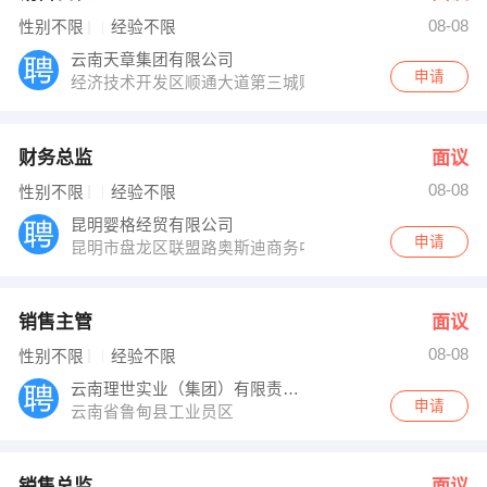
08-08
性别不限
经验不限
云南天章集团有限公司
申请
经济技术开发区顺通大道第三城财富中心A4幢
财务总监
面议
08-08
性别不限
经验不限
昆明婴格经贸有限公司
申请
昆明市盘龙区联盟路奥斯迪商务中心18楼
销售主管
面议
08-08
性别不限
经验不限
云南理世实业（集团）有限责任公司
申请
云南省鲁甸县工业员区
销售总监
面议