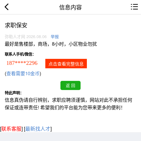
信息内容
求职保安
弥勒人才网 2026.08.06
举报
最好是售楼部，商场，8小时，小区物业勿扰
联系人手机/微信：
187****2296
点击查看完整信息
(
查看需要10金币
)
特此声明：
信息真伪请自行辨别，求职应聘须谨慎，网站对此不承担任何
保证或连带责任! 希望我们的平台能为您带来更多的便利！
[
联系客服
]
[
最新找人才
]